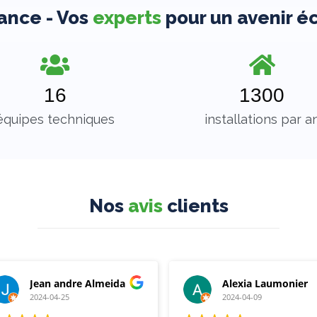
ance - Vos
experts
pour un avenir é
16
1300
équipes techniques
installations par a
Nos
avis
clients
Jean andre Almeida
Alexia Laumonier
2024-04-25
2024-04-09