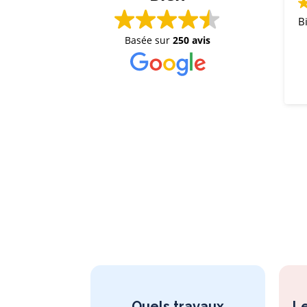
Bi
Basée sur
250 avis
Quels travaux
Le