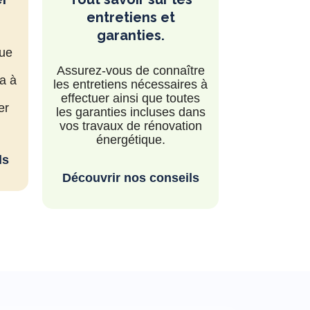
er
entretiens et
vail
les
garanties.
que
ble
Assurez-vous de connaître
eurs
a à
les entretiens nécessaires à
s
effectuer ainsi que toutes
er
les garanties incluses dans
vos travaux de rénovation
énergétique.
ls
Découvrir nos conseils