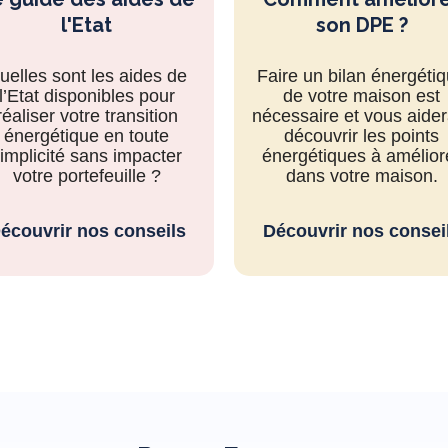
Je ne peux que recommand
l'Etat
son DPE ?
Renov France pour leurs tra
sur le terrain comme dans 
bureaux ou nous avons
uelles sont les aides de
Faire un bilan énergéti
toujours quelqu'un d'agréa
l’Etat disponibles pour
de votre maison est
et efficace. Si j’avais pu je l
réaliser votre transition
nécessaire et vous aider
mettrai 10 étoiles pour tou
énergétique en toute
découvrir les points
leurs travail qui est
implicité sans impacter
énergétiques à amélior
exceptionnel.
votre portefeuille ?
dans votre maison.
écouvrir nos conseils
Découvrir nos consei