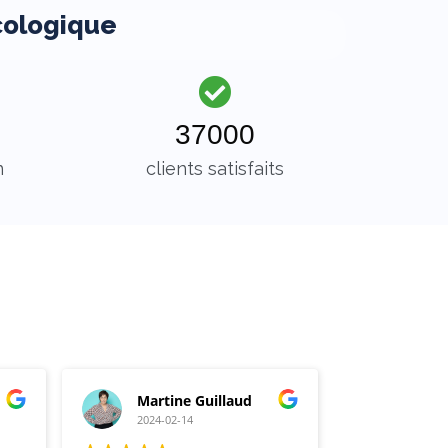
cologique
37000
n
clients satisfaits
Martine Guillaud
Danie
2024-02-14
2023-0