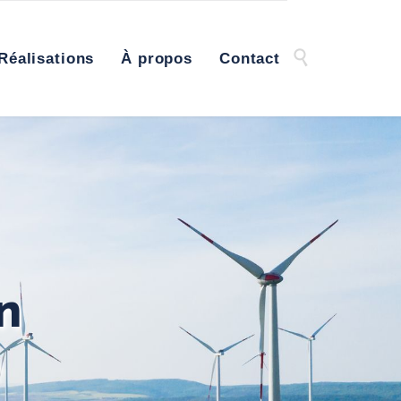
Skip

Réalisations
À propos
Contact
to
content
n
e