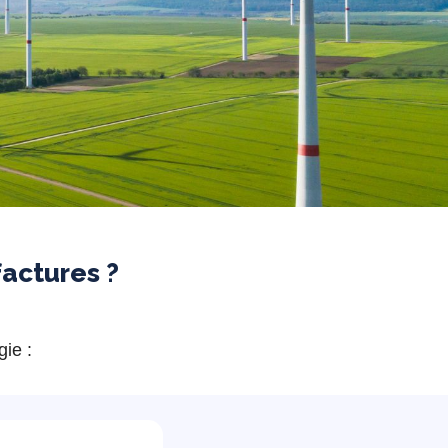
factures ?
ie :